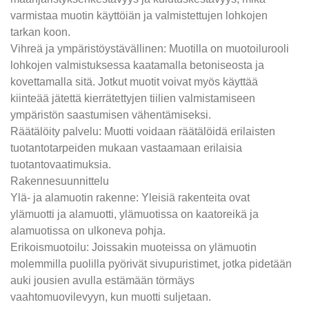
varmistaa muotin käyttöiän ja valmistettujen lohkojen
tarkan koon.
Vihreä ja ympäristöystävällinen: Muotilla on muotoilurooli
lohkojen valmistuksessa kaatamalla betoniseosta ja
kovettamalla sitä. Jotkut muotit voivat myös käyttää
kiinteää jätettä kierrätettyjen tiilien valmistamiseen
ympäristön saastumisen vähentämiseksi.
Räätälöity palvelu: Muotti voidaan räätälöidä erilaisten
tuotantotarpeiden mukaan vastaamaan erilaisia ​​
tuotantovaatimuksia.
Rakennesuunnittelu
Ylä- ja alamuotin rakenne: Yleisiä rakenteita ovat
ylämuotti ja alamuotti, ylämuotissa on kaatoreikä ja
alamuotissa on ulkoneva pohja.
Erikoismuotoilu: Joissakin muoteissa on ylämuotin
molemmilla puolilla pyörivät sivupuristimet, jotka pidetään
auki jousien avulla estämään törmäys
vaahtomuovilevyyn, kun muotti suljetaan.