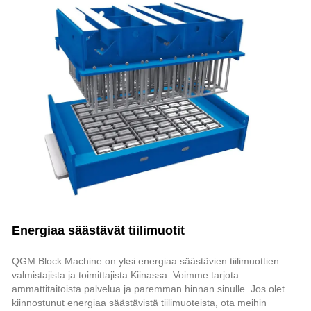
Energiaa säästävät tiilimuotit
QGM Block Machine on yksi energiaa säästävien tiilimuottien
valmistajista ja toimittajista Kiinassa. Voimme tarjota
ammattitaitoista palvelua ja paremman hinnan sinulle. Jos olet
kiinnostunut energiaa säästävistä tiilimuoteista, ota meihin