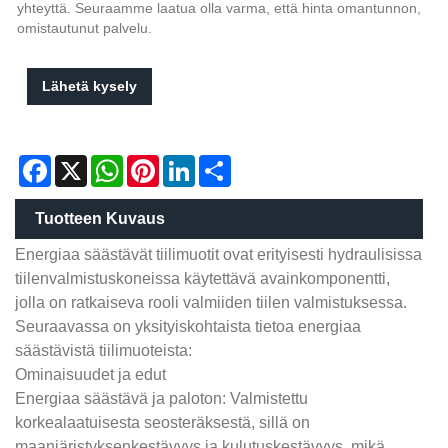
yhteyttä. Seuraamme laatua olla varma, että hinta omantunnon,
omistautunut palvelu.
Lähetä kysely
Facebook
X
WhatsApp
Pinterest
LinkedIn
Share
Tuotteen Kuvaus
Energiaa säästävät tiilimuotit ovat erityisesti hydraulisissa
tiilenvalmistuskoneissa käytettävä avainkomponentti,
jolla on ratkaiseva rooli valmiiden tiilen valmistuksessa.
Seuraavassa on yksityiskohtaista tietoa energiaa
säästävistä tiilimuoteista:
Ominaisuudet ja edut
Energiaa säästävä ja paloton: Valmistettu
korkealaatuisesta seosteräksestä, sillä on
maanjäristyksenkestävyys ja kulutuskestävyys, mikä