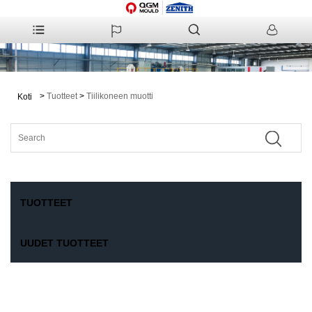
>
Tuotteet
>
Tiilikoneen muotti
Koti
TUOTTEET
UUDET TUOTTEET