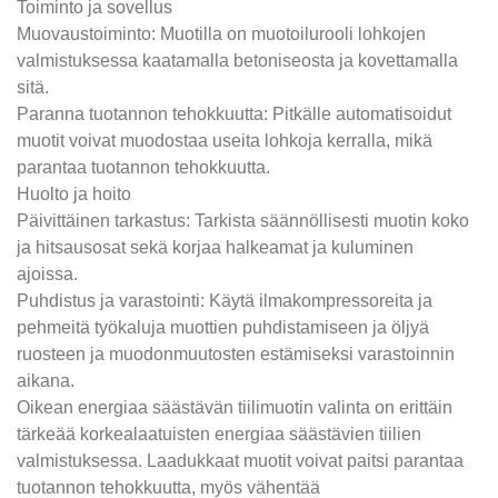
Toiminto ja sovellus
Muovaustoiminto: Muotilla on muotoilurooli lohkojen
valmistuksessa kaatamalla betoniseosta ja kovettamalla
sitä.
Paranna tuotannon tehokkuutta: Pitkälle automatisoidut
muotit voivat muodostaa useita lohkoja kerralla, mikä
parantaa tuotannon tehokkuutta.
Huolto ja hoito
Päivittäinen tarkastus: Tarkista säännöllisesti muotin koko
ja hitsausosat sekä korjaa halkeamat ja kuluminen
ajoissa.
Puhdistus ja varastointi: Käytä ilmakompressoreita ja
pehmeitä työkaluja muottien puhdistamiseen ja öljyä
ruosteen ja muodonmuutosten estämiseksi varastoinnin
aikana.
Oikean energiaa säästävän tiilimuotin valinta on erittäin
tärkeää korkealaatuisten energiaa säästävien tiilien
valmistuksessa. Laadukkaat muotit voivat paitsi parantaa
tuotannon tehokkuutta, myös vähentää